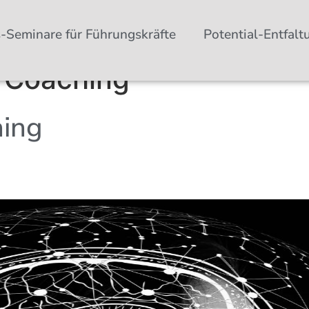
s-Seminare für Führungskräfte
Potential-Entfalt
& Coaching
hing