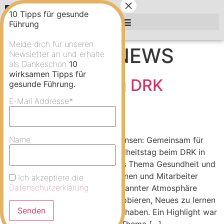
10 Tipps für gesunde
Führung
Persönlichkeits-Seminare für Führungskräfte
Melde dich für unseren
Kategorie:
NEWS
Newsletter an und erhalte
als Dankeschön
10
wirksamen Tipps für
Gesundheitstag DRK
gesunde Führung.
Winsen/Luhe
E-Mail Addresse*
Name
Gesundheitstag beim DRK in Winsen: Gemeinsam für
mehr Wohlbefinden! Am Gesundheitstag beim DRK in
Winsen drehte sich alles um das Thema Gesundheit und
Wohlbefinden! Die Mitarbeiterinnen und Mitarbeiter
Ich akzeptiere die
Datenschutzerklärung
hatten die Gelegenheit, in entspannter Atmosphäre
spannende Aktivitäten auszuprobieren, Neues zu lernen
und dabei jede Menge Spaß zu haben. Ein Highlight war