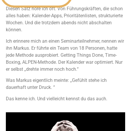
Diesen Satz höre ich oft. Von Führungskräften, die schon
alles haben: Kalender-Apps, Prioritätenlisten, strukturierte
Wochen. Und die trotzdem abends nicht abschalten
können.
Ich erinnere mich an einen Seminarteilnehmer, nennen wir
ihn Markus. Er führte ein Team von 18 Personen, hatte
jede Methode ausprobiert. Getting Things Done, Time-
Boxing, ALPEN-Methode. Der Kalender war optimiert. Nur
er selbst „drehte immer noch hoch.“
Was Markus eigentlich meinte: „Gefühlt stehe ich
dauerhaft unter Druck. “
Das kenne ich. Und vielleicht kennst du das auch.