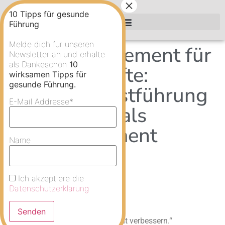
10 Tipps für gesunde
Führung
Persönlichkeits-Seminare für Führungskräfte
Melde dich für unseren
Stressmanagement für
Newsletter an und erhalte
als Dankeschön
10
Führungskräfte:
wirksamen Tipps für
gesunde Führung.
Warum Selbstführung
E-Mail Addresse*
wichtiger ist als
Zeitmanagement
Name
VORIGER
Achtsamkeit
Ich akzeptiere die
Datenschutzerklärung
„Ich muss mein Zeitmanagement verbessern.“